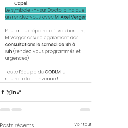
Capel
.
Le symbole « ° » sur Doctolib indique 
un rendez-vous avec 
M. Axel Verger
.
Pour mieux répondre à vos besoins, 
M. Verger assure également des 
consultations le samedi de 9h à 
18h
 (rendez-vous programmés et 
urgences).
Toute l’équipe du 
CODLM
 lui 
souhaite la bienvenue !
Voir tout
Posts récents