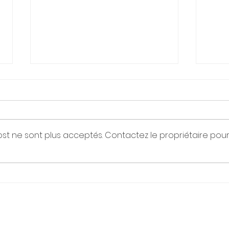
st ne sont plus acceptés. Contactez le propriétaire pou
Osté
A comptez du 1er mai 2023,
nous vous donnons
rendez-vous au cabinet
de Laval !