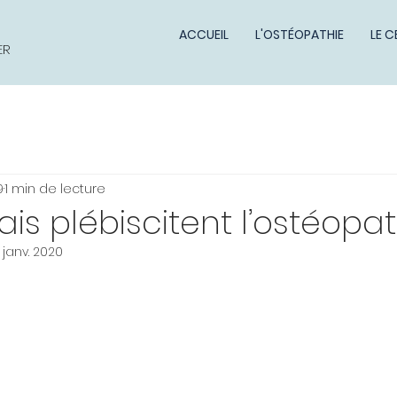
ACCUEIL
L'OSTÉOPATHIE
LE C
ER
9
1 min de lecture
ais plébiscitent l’ostéopat
 janv. 2020