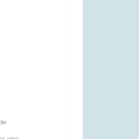
de 
 
es cinq 