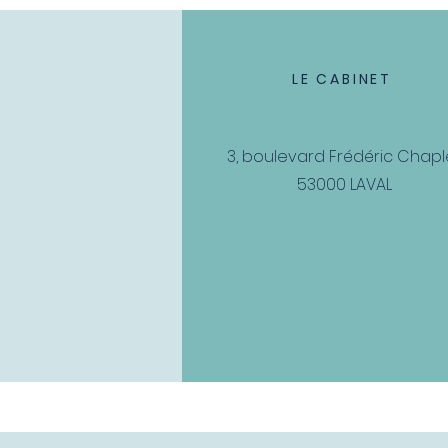
LE CABINET
3, boulevard Fr
édéric Chapl
53000 LAVAL