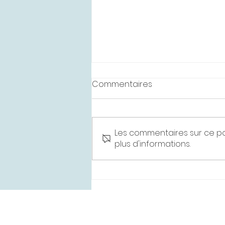
Commentaires
Les commentaires sur ce po
plus d'informations.
Nouvelle collaboration au
sein du cabinet –
Bienvenue à M. Axel Verger
!